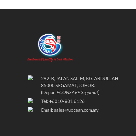
292-B, JALAN SALIM, KG. ABDULLAH
85000 SEGAMAT, JOHOR.
ECONSAVE Segamat
(Depan
)
Tel: +6010-801 6126
Email:
sales@uocean.com.my