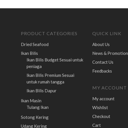
PRODUCT CATEGORIES
QUICK LINK
Dried Seafood
About Us
Ikan Bilis
News & Promotion
Ikan Bilis Budget
Sesuai untuk
Contact Us
peniaga
Feedbacks
Ikan Bilis Premium
Sesuai
untuk rumah tangga
MY ACCOUNT
Ikan Bilis Dapur
My account
Ikan Masin
Tulang Ikan
Wishlist
Checkout
Sotong Kering
Cart
Udang Kering