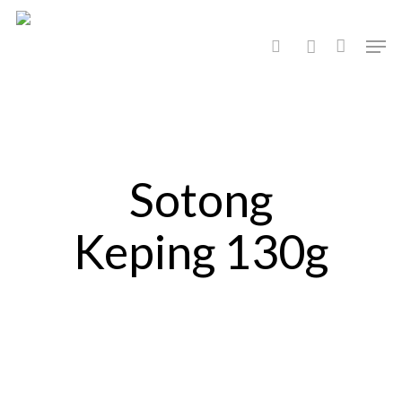
Hit enter to search or ESC to close
Sotong
Keping 130g