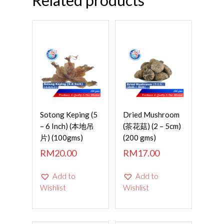
SELECT
Read More
Sotong Keping (5
Dried Mushroom
OPTIONS
– 6 Inch) (本地吊
(茶花菇) (2 – 5cm)
片) (100gms)
(200 gms)
RM
20.00
RM
17.00
Add to
Add to
Wishlist
Wishlist