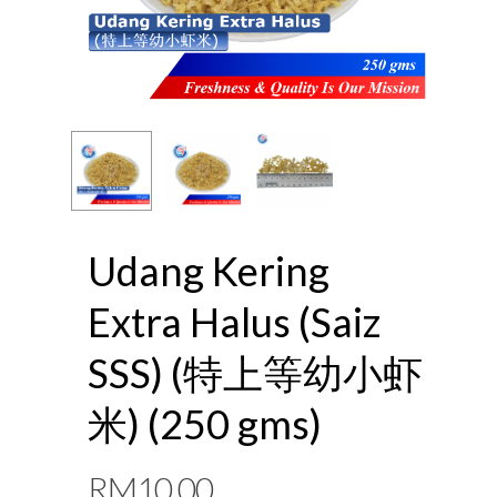
Udang Kering
Extra Halus (Saiz
SSS) (特上等幼小虾
米) (250 gms)
RM
10.00