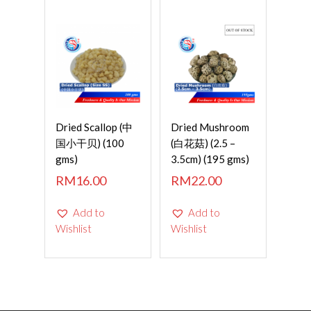
ADD TO
Read More
Dried Scallop (中
Dried Mushroom
CART
国小干贝) (100
(白花菇) (2.5 –
gms)
3.5cm) (195 gms)
RM
16.00
RM
22.00
Add to
Add to
Wishlist
Wishlist