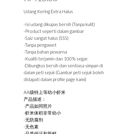
Udang Kering Extra Halus
-Isi udang dikupas bersih (Tanpa kulit)
-Product seperti dalam gambar
-Saiz sangat halus (SSS)
-Tanpa pengawet
-Tanpa bahan pewarna
-Kualiti terjamin dan 100% segar.
-Dibungkus bersih dan sentiasa simpan di
dalam peti sejuk (Gambar peti sejuk boleh
didapati dalam profile page kami)
AA级特上等幼小虾米
产品描述：
-产品如同照片
-虾米体积非常幼小
-无防腐剂
-无色素
-品质保证和新鲜