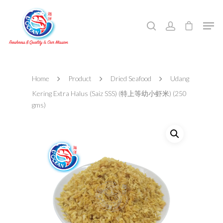
Hit enter to search or ESC to close
Home
Product
Dried Seafood
Udang
Kering Extra Halus (Saiz SSS) (特上等幼小虾米) (250
gms)