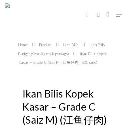
Hit enter to search or ESC to close
Home
Product
Ikan Bilis
Ikan Bilis
Budget (Sesuai untuk peniaga)
Ikan Bilis Kopek
Kasar – Grade C (Saiz M) (江鱼仔肉) (500 gms)
Ikan Bilis Kopek
Kasar – Grade C
(Saiz M) (江鱼仔肉)