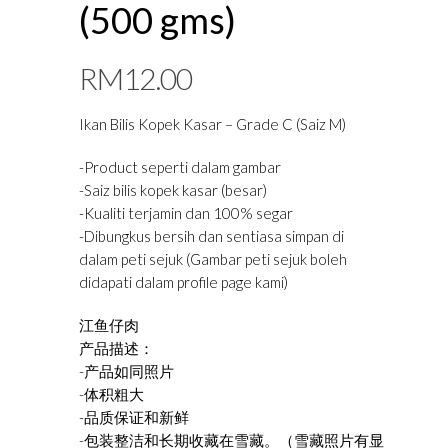
(500 gms)
RM
12.00
Ikan Bilis Kopek Kasar – Grade C (Saiz M)
-Product seperti dalam gambar
-Saiz bilis kopek kasar (besar)
-Kualiti terjamin dan 100% segar
-Dibungkus bersih dan sentiasa simpan di
dalam peti sejuk (Gambar peti sejuk boleh
didapati dalam profile page kami)
江鱼仔肉
产品描述：
-产品如同照片
-体积粗大
-品质保证和新鲜
-包装整洁和长期收藏在雪藏。（雪藏照片有显