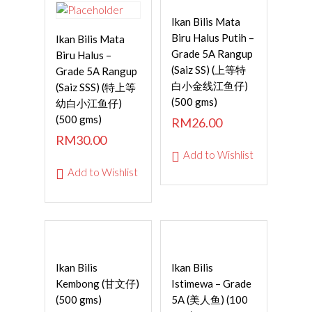
Read More
Ikan Bilis Mata
ADD TO
Biru Halus Putih –
Ikan Bilis Mata
CART
Grade 5A Rangup
Biru Halus –
(Saiz SS) (上等特
Grade 5A Rangup
白小金线江鱼仔)
(Saiz SSS) (特上等
(500 gms)
幼白小江鱼仔)
(500 gms)
RM
26.00
RM
30.00
Add to Wishlist
Add to Wishlist
Read More
Read More
Ikan Bilis
Ikan Bilis
Kembong (甘文仔)
Istimewa – Grade
(500 gms)
5A (美人鱼) (100