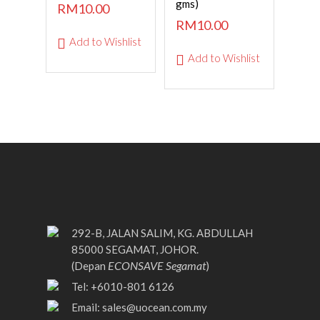
gms)
RM
10.00
RM
10.00
Add to Wishlist
Add to Wishlist
292-B, JALAN SALIM, KG. ABDULLAH
85000 SEGAMAT, JOHOR.
ECONSAVE Segamat
(Depan
)
Tel: +6010-801 6126
Email:
sales@uocean.com.my