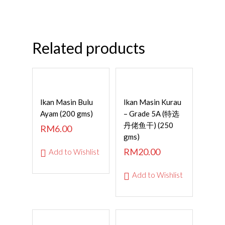
Related products
ADD TO
Read More
Ikan Masin Bulu
Ikan Masin Kurau
CART
Ayam (200 gms)
– Grade 5A (特选
丹佬鱼干) (250
RM
6.00
gms)
RM
20.00
Add to Wishlist
Add to Wishlist