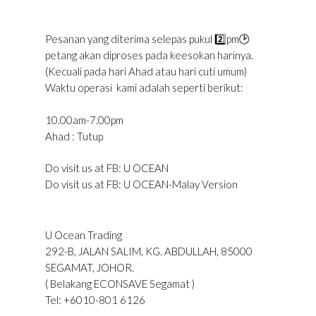
Pesanan yang diterima selepas pukul 2️⃣pm🕑
petang akan diproses pada keesokan harinya.
(Kecuali pada hari Ahad atau hari cuti umum)
Waktu operasi kami adalah seperti berikut:
10.00am-7.00pm
Ahad : Tutup
Do visit us at FB: U OCEAN
Do visit us at FB: U OCEAN-Malay Version
U Ocean Trading
292-B, JALAN SALIM, KG. ABDULLAH, 85000
SEGAMAT, JOHOR.
(
Belakang ECONSAVE Segamat
)
Tel: +6010-801 6126