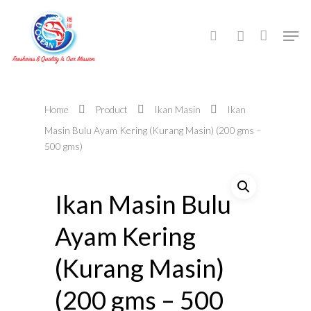
Hit enter to search or ESC to close
Home
Product
Ikan Masin
Ikan
Masin Bulu Ayam Kering (Kurang Masin) (200 gms –
500 gms)
Ikan Masin Bulu
Ayam Kering
(Kurang Masin)
(200 gms – 500