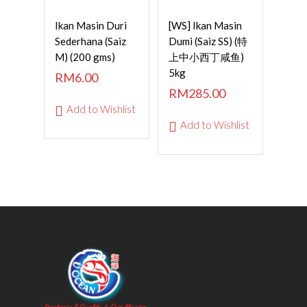
ADD TO
SELECT
Ikan Masin Duri
[WS] Ikan Masin
CART
OPTIONS
Sederhana (Saiz
Dumi (Saiz SS) (特
M) (200 gms)
上中小西丁咸鱼)
5kg
RM
6.00
RM
285.00
Add to Wishlist
Add to Wishlist