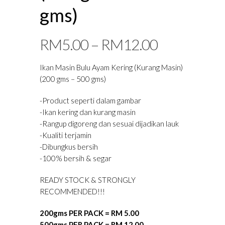
gms)
RM
5.00
–
RM
12.00
Ikan Masin Bulu Ayam Kering (Kurang Masin)
(200 gms – 500 gms)
-Product seperti dalam gambar
-Ikan kering dan kurang masin
-Rangup digoreng dan sesuai dijadikan lauk
-Kualiti terjamin
-Dibungkus bersih
-100% bersih & segar
READY STOCK & STRONGLY
RECOMMENDED!!!
200gms PER PACK = RM 5.00
500gms PER PACK = RM 12.00