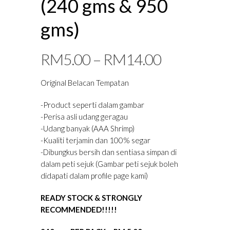
(240 gms & 950
gms)
RM
5.00
–
RM
14.00
Original Belacan Tempatan
-Product seperti dalam gambar
-Perisa asli udang geragau
-Udang banyak (AAA Shrimp)
-Kualiti terjamin dan 100% segar
-Dibungkus bersih dan sentiasa simpan di
dalam peti sejuk (Gambar peti sejuk boleh
didapati dalam profile page kami)
READY STOCK & STRONGLY
RECOMMENDED!!!!!