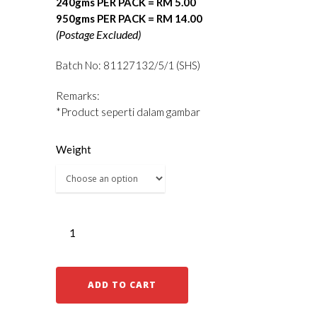
240gms PER PACK = RM 5.00
950gms PER PACK = RM 14.00
(Postage Excluded)
Batch No: 81127132/5/1 (SHS)
Remarks:
*Product seperti dalam gambar
Weight
ADD TO CART