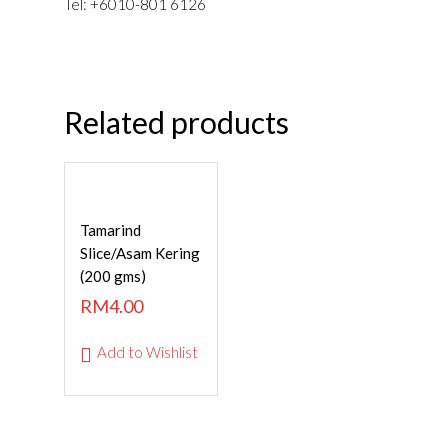
Tel: +6010-801 6126
Related products
ADD TO
Tamarind
CART
Slice/Asam Kering
(200 gms)
RM
4.00
Add to Wishlist