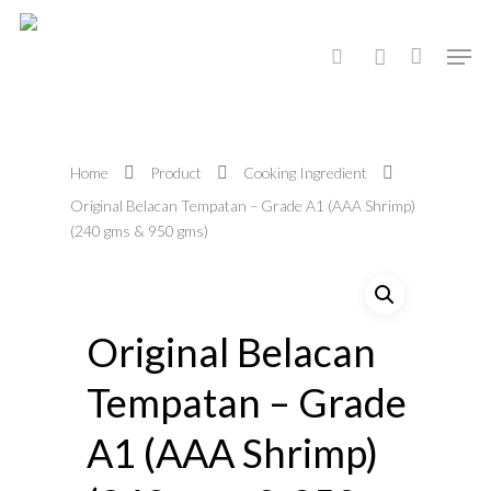
Hit enter to search or ESC to close
Home
Product
Cooking Ingredient
Original Belacan Tempatan – Grade A1 (AAA Shrimp)
(240 gms & 950 gms)
Original Belacan
Tempatan – Grade
A1 (AAA Shrimp)